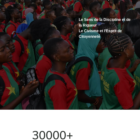
Faso mêbo
30000+