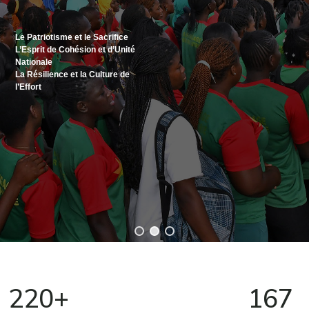
220+
167