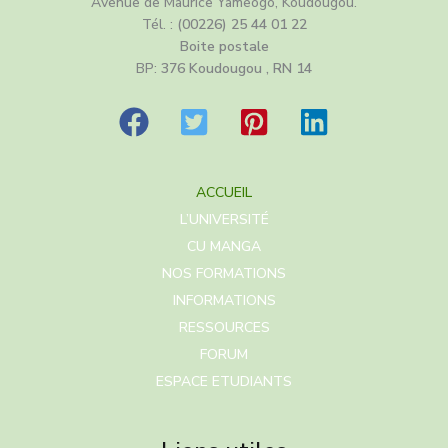
Avenue de Maurice Yameogo, Koudougou.
Tél. :
(00226) 25 44 01 22
Boite postale
BP:
376 Koudougou , RN 14
ACCUEIL
L’UNIVERSITÉ
CU MANGA
NOS FORMATIONS
INFORMATIONS
RESSOURCES
FORUM
ESPACE ETUDIANTS